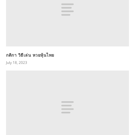
กติกา วิธีเล่น หวยหุ้นไทย
July 18, 2023