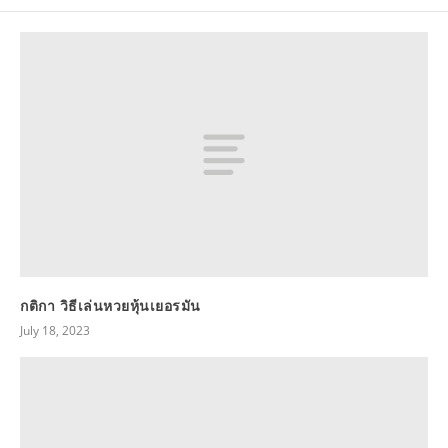
กติกา วิธีเล่นหวยหุ้นเยอรมัน
July 18, 2023