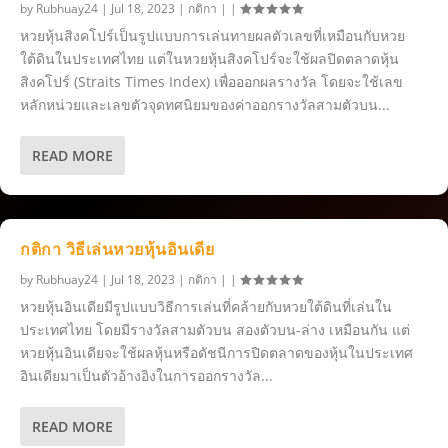
by
Rubhuay24
|
Jul 18, 2023
|
กติกา
|
|
หวยหุ้นสิงคโปร์เป็นรูปแบบการเล่นทายผลตัวเลขที่เหมือนกับหวย
ใต้ดินในประเทศไทย แต่ในหวยหุ้นสิงคโปร์จะใช้ผลปิดตลาดหุ้น
สิงคโปร์ (Straits Times Index) เพื่อออกผลรางวัล โดยจะใช้เลข
หลักหน่วยและเลขตัวจุดทศนิยมของค่าออกรางวัลสามตัวบน...
READ MORE
กติกา วิธีเล่นหวยหุ้นอินเดีย
by
Rubhuay24
|
Jul 18, 2023
|
กติกา
|
|
หวยหุ้นอินเดียมีรูปแบบวิธีการเล่นที่คล้ายกับหวยใต้ดินที่เล่นใน
ประเทศไทย โดยมีรางวัลสามตัวบน สองตัวบน-ล่าง เหมือนกัน แต่
หวยหุ้นอินเดียจะใช้ผลหุ้นหรือดัชนีการปิดตลาดของหุ้นในประเทศ
อินเดียมาเป็นตัวอ้างอิงในการออกรางวัล...
READ MORE