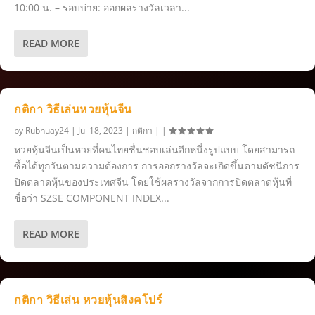
10:00 น. – รอบบ่าย: ออกผลรางวัลเวลา...
READ MORE
กติกา วิธีเล่นหวยหุ้นจีน
by
Rubhuay24
|
Jul 18, 2023
|
กติกา
|
|
หวยหุ้นจีนเป็นหวยที่คนไทยชื่นชอบเล่นอีกหนึ่งรูปแบบ โดยสามารถ
ซื้อได้ทุกวันตามความต้องการ การออกรางวัลจะเกิดขึ้นตามดัชนีการ
ปิดตลาดหุ้นของประเทศจีน โดยใช้ผลรางวัลจากการปิดตลาดหุ้นที่
ชื่อว่า SZSE COMPONENT INDEX...
READ MORE
กติกา วิธีเล่น หวยหุ้นสิงคโปร์