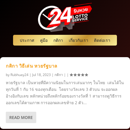
ประกาศ
คู่มือ
กติกา
เกี่ยวกับเรา
ติดต่อเรา
กติกา วิธีเล่น หวยรัฐบาล
by
Rubhuay24
|
Jul 18, 2023
|
กติกา
|
|
หวยรัฐบาล เป็นหวยที่มีความนิยมในการเล่นมากๆ ในไทย เล่นได้ใน
ทุกวันที่ 1 กับ 16 ของทุกเดือน โดยรางวัลเลข 3 ตัวบน จะออกผล
อ้างอิงกับเลข หลักหน่วยถึงหลักร้อยของรางวัลที่ 1 สามารถดูวิธีการ
ออกเลขได้ตามภาพ การออกผลเลขท้าย 2 ตัว...
READ MORE